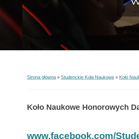
W
Strona główna
»
Studenckie Koła Naukowe
»
Koło Nau
Koło Naukowe Honorowych Da
www.facebook.com/Stud