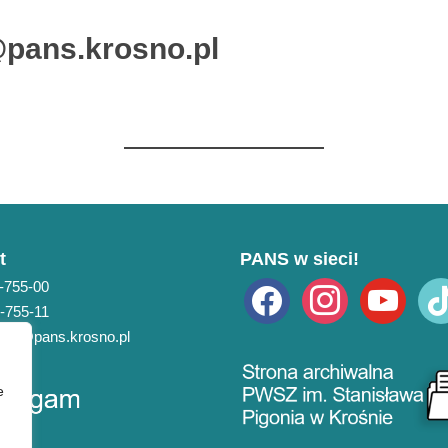
pans.krosno.pl
t
PANS w sieci!
3-755-00
facebook
instagram
youtube
tikto
3-755-11
pans@pans.krosno.pl
e