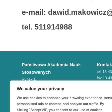
e-mail: dawid.makowicz@
tel. 511914988
Państwowa Akademia Nauk
Kontak
tel. 13-4
Stosowanych
fax 13-4
Rynek 1
e-mail: 
38-400 Krosno
We value your privacy
NIP 684-21-75-051
We use cookies to enhance your browsing experience, serv
personalised ads or content, and analyse our traffic. By
clicking "Accept All", you consent to our use of cookies.