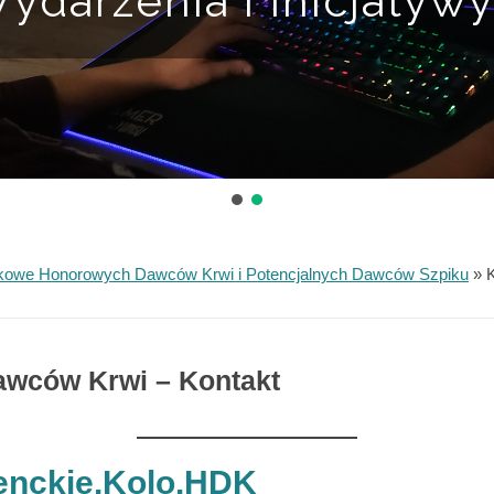
ydarzenia i Inicjatyw
kowe Honorowych Dawców Krwi i Potencjalnych Dawców Szpiku
»
wców Krwi – Kontakt
enckie.Kolo.HDK