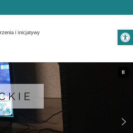
Ot
zenia i inicjatywy
CKIE