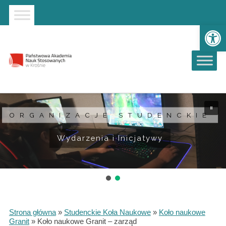
Strona główna
Przejdź do wyszukiwarki
Przejdź do menu głównego
Ot
ORGANIZACJE STUDENCKIE
ORGANIZACJE STUDENCKIE
Wydarzenia i Inicjatywy
Wydarzenia i Inicjatywy
Strona główna
»
Studenckie Koła Naukowe
»
Koło naukowe
Granit
»
Koło naukowe Granit – zarząd