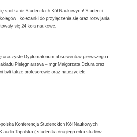
ię spotkanie Studenckich Kół Naukowych! Studenci
olegów i koleżanki do przyłączenia się oraz rozwijania
towały się 24 koła naukowe.
ię uroczyste Dyplomatorium absolwentów pierwszego i
Zakładu Pielęgniarstwa – mgr Małgorzata Dziura oraz
i byli także profesorowie oraz nauczyciele
opolska Konferencja Studenckich Kół Naukowych
laudia Topolska ( studentka drugiego roku studiów