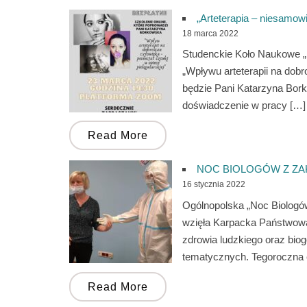
„Arteterapia – niesamowi
18 marca 2022
Studenckie Koło Naukowe „F
„Wpływu arteterapii na dob
będzie Pani Katarzyna Borko
doświadczenie w pracy […]
Read More
NOC BIOLOGÓW Z ZA
16 stycznia 2022
Ogólnopolska „Noc Biologów”
wzięła Karpacka Państwowa 
zdrowia ludzkiego oraz bi
tematycznych. Tegoroczna 
Read More