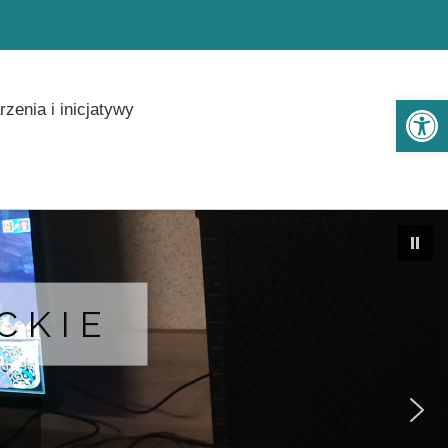
Ot
zenia i inicjatywy
CKIE