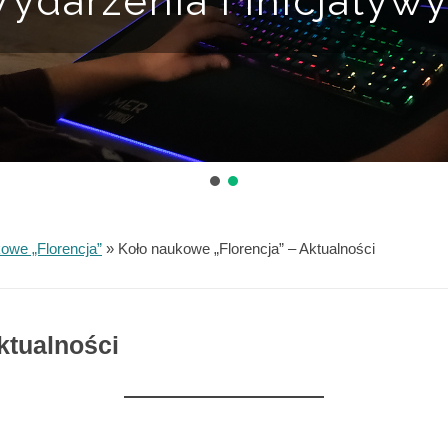
ydarzenia i Inicjatyw
owe „Florencja”
»
Koło naukowe „Florencja” – Aktualności
ktualności