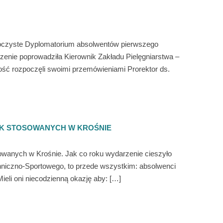
uroczyste Dyplomatorium absolwentów pierwszego
enie poprowadziła Kierownik Zakładu Pielęgniarstwa –
tość rozpoczęli swoimi przemówieniami Prorektor ds.
UK STOSOWANYCH W KROŚNIE
owanych w Krośnie. Jak co roku wydarzenie cieszyło
chniczno-Sportowego, to przede wszystkim: absolwenci
eli oni niecodzienną okazję aby: […]