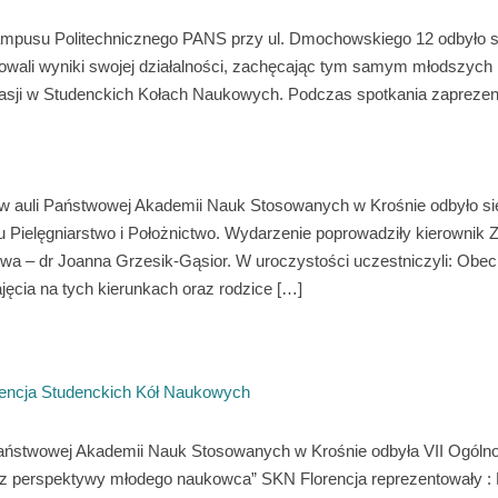
Kampusu Politechnicznego PANS przy ul. Dmochowskiego 12 odbyło s
owali wyniki swojej działalności, zachęcając tym samym młodszych k
pasji w Studenckich Kołach Naukowych. Podczas spotkania zaprezen
. w auli Państwowej Akademii Nauk Stosowanych w Krośnie odbyło s
ku Pielęgniarstwo i Położnictwo. Wydarzenie poprowadziły kierownik 
wa – dr Joanna Grzesik-Gąsior. W uroczystości uczestniczyli: Obecn
cia na tych kierunkach oraz rodzice […]
rencja Studenckich Kół Naukowych
Państwowej Akademii Nauk Stosowanych w Krośnie odbyła VII Ogóln
e z perspektywy młodego naukowca” SKN Florencja reprezentowały : K