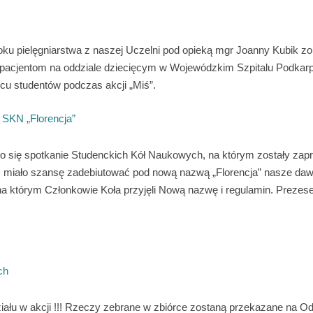
roku pielęgniarstwa z naszej Uczelni pod opieką mgr Joanny Kubik zo
pacjentom na oddziale dziecięcym w Wojewódzkim Szpitalu Podkarpa
cu studentów podczas akcji „Miś”.
 SKN „Florencja”
yło się spotkanie Studenckich Kół Naukowych, na którym zostały za
ż miało szansę zadebiutować pod nową nazwą „Florencja” nasze dawn
na którym Członkowie Koła przyjęli Nową nazwę i regulamin. Preze
ch
ału w akcji !!! Rzeczy zebrane w zbiórce zostaną przekazane na Od