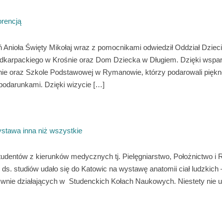
orencją
ń Anioła Święty Mikołaj wraz z pomocnikami odwiedził Oddział Dzieci
dkarpackiego w Krośnie oraz Dom Dziecka w Długiem. Dzięki wspar
e oraz Szkole Podstawowej w Rymanowie, którzy podarowali piękn
podarunkami. Dzięki wizycie […]
awa inna niż wszystkie
 studentów z kierunków medycznych tj. Pielęgniarstwo, Położnictwo
m ds. studiów udało się do Katowic na wystawę anatomii ciał ludz
wnie działających w Studenckich Kołach Naukowych. Niestety nie u