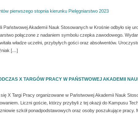
tów pierwszego stopnia kierunku Pielęgniarstwo 2023
 Auli Państwowej Akademii Nauk Stosowanych w Krośnie odbyło się 
gniarstwo połączone z nadaniem symbolu czepka zawodowego. Wydarz
owitała władze uczelni, przybyłych gości oraz absolwentów. Uroczys
źniak […]
 PODCZAS X TARGÓW PRACY W PAŃSTWOWEJ AKADEMII NA
y się X Targi Pracy organizowane w Państwowej Akademii Nauk Stos
owaniem. Liczni goście, którzy przybyli z tej okazji do Kampusu Te
uczniowie szkół ponadpodstawowych oraz osoby poszukujące pracy. Mi