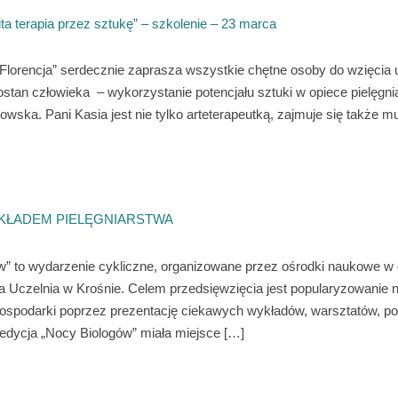
ta terapia przez sztukę” – szkolenie – 23 marca
lorencja” serdecznie zaprasza wszystkie chętne osoby do wzięcia u
rostan człowieka – wykorzystanie potencjału sztuki w opiece pielęg
wska. Pani Kasia jest nie tylko arteterapeutką, zajmuje się także m
KŁADEM PIELĘGNIARSTWA
 to wydarzenie cykliczne, organizowane przez ośrodki naukowe w cał
Uczelnia w Krośnie. Celem przedsięwzięcia jest popularyzowanie na
ogospodarki poprzez prezentację ciekawych wykładów, warsztatów, 
edycja „Nocy Biologów” miała miejsce […]