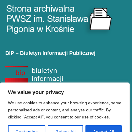
BIP – Biuletyn Informacji Publicznej
We value your privacy
We use cookies to enhance your browsing experience, serve
personalised ads or content, and analyse our traffic. By
clicking "Accept All", you consent to our use of cookies.
Copyright © PANS w Krośnie
Designed by
WPZOOM
Customise
Reject All
Accept All