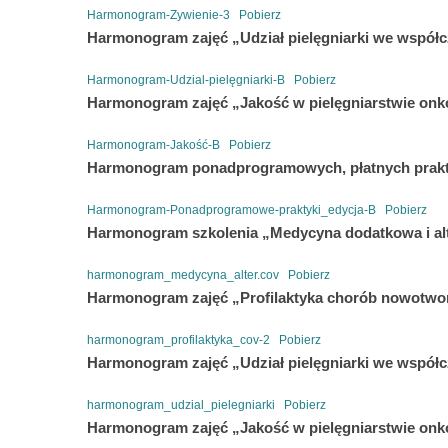
Harmonogram-Zywienie-3
Pobierz
Harmonogram zajęć „Udział pielęgniarki we współ
Harmonogram-Udzial-pielęgniarki-B
Pobierz
Harmonogram zajęć „Jakość w pielęgniarstwie onk
Harmonogram-Jakość-B
Pobierz
Harmonogram ponadprogramowych, płatnych prak
Harmonogram-Ponadprogramowe-praktyki_edycja-B
Pobierz
Harmonogram szkolenia „Medycyna dodatkowa i al
harmonogram_medycyna_alter.cov
Pobierz
Harmonogram zajęć „Profilaktyka chorób nowotw
harmonogram_profilaktyka_cov-2
Pobierz
Harmonogram zajęć „Udział pielęgniarki we współ
harmonogram_udzial_pielegniarki
Pobierz
Harmonogram zajęć „Jakość w pielęgniarstwie onk