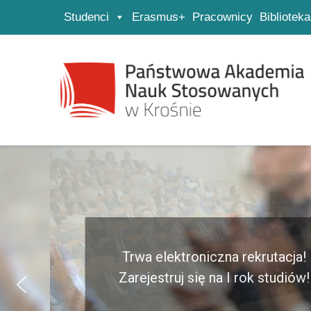
Studenci
Erasmus+
Pracownicy
Biblioteka
Strona główna
Przejdź do wyszukiwarki
Przejdź do menu głównego
Trwa elektroniczna rekrutacja!
Zarejestruj się na I rok studiów!