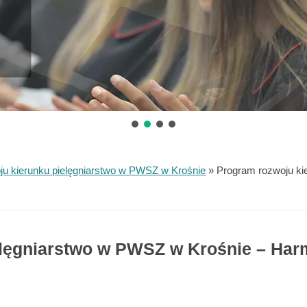
u kierunku pielęgniarstwo w PWSZ w Krośnie
»
Program rozwoju ki
elęgniarstwo w PWSZ w Krośnie – Har