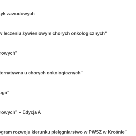
tyk zawodowych
w leczeniu żywieniowym chorych onkologicznych”
orowych”
ternatywna u chorych onkologicznych”
ogii”
rowych” – Edycja A
ogram rozwoju kierunku pielęgniarstwo w PWSZ w Krośnie”