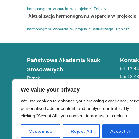
harmonogram_wsparcia_w_projekcie
Pobierz
Aktualizacja harmonogramu wsparcia w projekcie
harmonogram_wsparcia_w_projekcie_aktualizacja
Pobierz
Państwowa Akademia Nauk
Kontak
tel. 13-4
Stosowanych
fax 13-4
Rynek 1
e-mail: 
38-400 Krosno
We value your privacy
NIP 684-21-75-051
We use cookies to enhance your browsing experience, serv
personalised ads or content, and analyse our traffic. By
clicking "Accept All", you consent to our use of cookies.
Customise
Reject All
Accept All