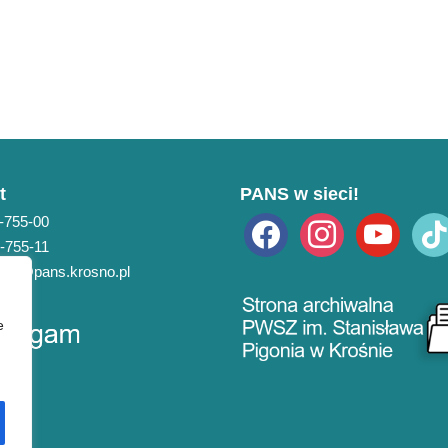
t
PANS w sieci!
3-755-00
facebook
instagram
youtube
tiktok
3-755-11
pans@pans.krosno.pl
e