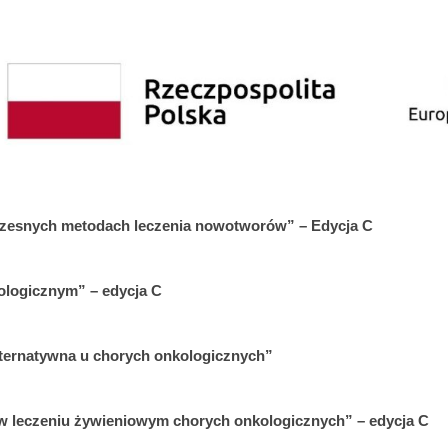
czesnych metodach leczenia nowotworów” – Edycja C
ologicznym” – edycja C
ternatywna u chorych onkologicznych”
w leczeniu żywieniowym chorych onkologicznych” – edycja C