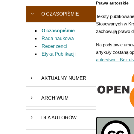
Prawa autorskie
O CZASOPIŚMIE
Teksty publikowane
Stosowanych w Kroś
O czasopiśmie
zachowują prawo do
Rada naukowa
Na podstawie umow
Recenzenci
artykuły zostaną o
Etyka Publikacji
autorstwa – Bez u
AKTUALNY NUMER
ARCHIWUM
DLA AUTORÓW