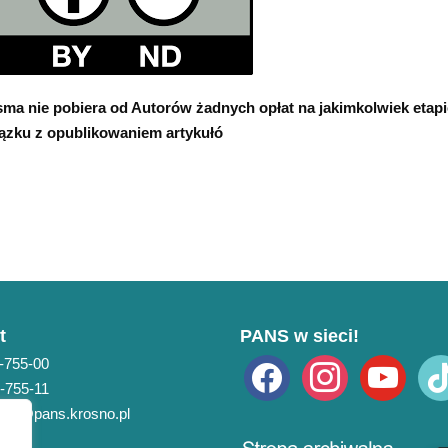
ma nie pobiera od Autorów żadnych opłat na jakimkolwiek etap
ązku z opublikowaniem artykułó
t
PANS w sieci!
3-755-00
facebook
instagram
youtube
tikto
3-755-11
pans@pans.krosno.pl