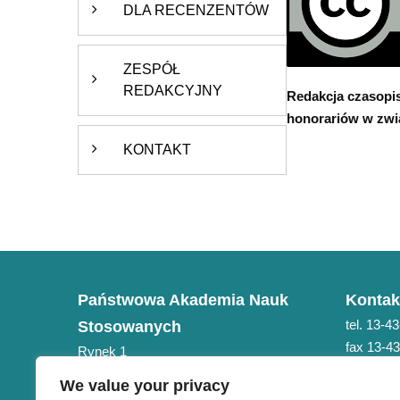
DLA RECENZENTÓW
ZESPÓŁ
REDAKCYJNY
Redakcja czasopis
honorariów w zwi
KONTAKT
Państwowa Akademia Nauk
Kontak
tel. 13-4
Stosowanych
fax 13-4
Rynek 1
e-mail: 
38-400 Krosno
We value your privacy
NIP 684-21-75-051