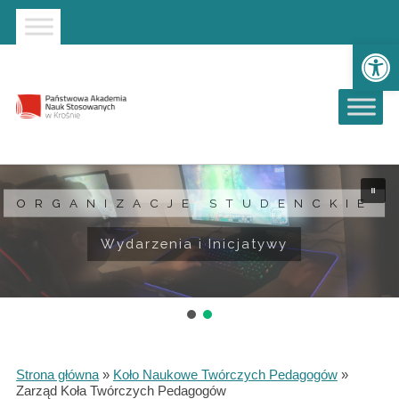
Strona główna
Przejdź do wyszukiwarki
Przejdź do menu głównego
Ot
ORGANIZACJE STUDENCKIE
ORGANIZACJE STUDENCKIE
Wydarzenia i Inicjatywy
Wydarzenia i Inicjatywy
Strona główna
»
Koło Naukowe Twórczych Pedagogów
»
Zarząd Koła Twórczych Pedagogów