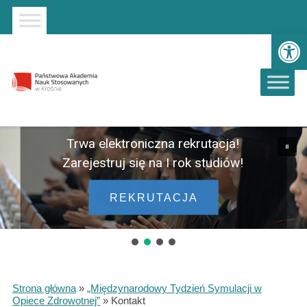
Strona główna
Przejdź do wyszukiwarki
Przejdź do menu głównego
Ot
Trwa elektroniczna rekrutacja!
Zarejestruj się na I rok studiów!
REKRUTACJA
Strona główna
»
„Międzynarodowy Tydzień Symulacji w
Opiece Zdrowotnej”
»
Kontakt